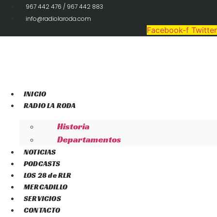
Ir
967 442 476 / 967 442 883
al
info@radiolaroda.com
contenido
Facebook-f
Twitter
INICIO
RADIO LA RODA
Historia
Departamentos
NOTICIAS
PODCASTS
LOS 28 de RLR
MERCADILLO
SERVICIOS
CONTACTO